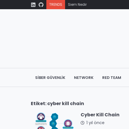
TRENDS
Siem Nedir
Mitre Att&ck
HTTP Protokolü Nedir?
Domain Name System (DNS) Nedir
TCP/IP ve OSI Modeli
SIBER GÜVENLIK
NETWORK
RED TEAM
Etiket:
cyber kill chain
Cyber Kill Chain
1 yıl önce