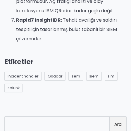
platformudur. Ağ trafiği analizi ve olay
korelasyonu IBM QRadar kadar güçlü değil.
Rapid7 InsightIDR:
Tehdit avcılığı ve saldırı
tespiti için tasarlanmış bulut tabanlı bir SIEM
çözümüdür.
Etiketler
incident handler
QRadar
sem
siem
sim
splunk
Ara