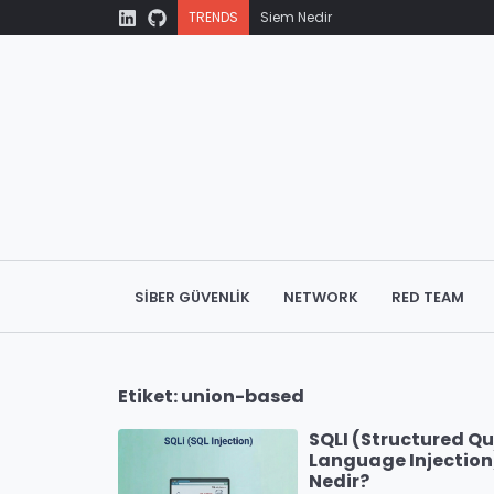
TRENDS
Siem Nedir
Mitre Att&ck
HTTP Protokolü Nedir?
Domain Name System (DNS) Nedir
TCP/IP ve OSI Modeli
SIBER GÜVENLIK
NETWORK
RED TEAM
Etiket:
union-based
SQLI (Structured Q
Language Injection
Nedir?