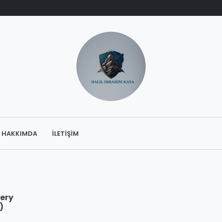
HAKKIMDA
İLETIŞIM
uery
)